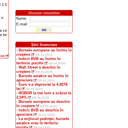
l 2.0
Abonare newsletter
 o
Nume:
E-mail:
ea ce
a lor
Ştiri financiare
-
Bursele europene au închis în
creştere
(09.04.2020)
.ro
-
Indicii BVB au închis în
teritoriu pozitiv
(09.04.2020)
-
Wall Street a deschis în
creştere
(09.04.2020)
-
Bursele asiatice au închis în
apreciere
(09.04.2020)
-
Euro s-a depreciat la 4,8278
lei
(09.04.2020)
-
ROBOR la trei luni a scăzut la
2,54%
(09.04.2020)
-
Bursele europene au deschis
în creştere
(09.04.2020)
-
Indicii BVB au deschis în
apreciere
(09.04.2020)
-
La mijlocul şedinţei, bursele
asiatice erau în teritoriu
pozitiv
(09.04.2020)