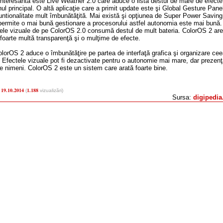
 interesantă este Live Weather 2.0 care aduce o listă destul de mare de efecte
ul principal. O altă aplicaţie care a primit update este şi Global Gesture Pane
funtionalitate mult îmbunătăţită. Mai există şi opţiunea de Super Power Saving
ermite o mai bună gestionare a procesorului astfel autonomia este mai bună.
tele vizuale de pe ColorOS 2.0 consumă destul de mult bateria. ColorOS 2 are
 foarte multă transparenţă şi o mulţime de efecte.
ColorOS 2 aduce o îmbunătăţire pe partea de interfaţă grafica şi organizare ce
. Efectele vizuale pot fi dezactivate pentru o autonomie mai mare, dar prezenţ
e nimeni. ColorOS 2 este un sistem care arată foarte bine.
19.10.2014
1.188
:
(
vizualizări)
Sursa:
digipedia