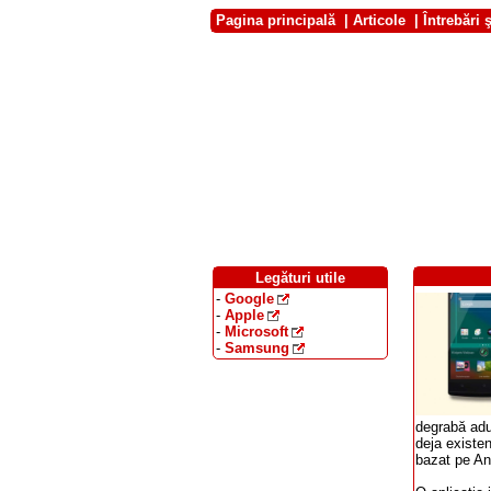
Pagina principală
|
Articole
|
Întrebări 
Legături utile
-
Google
-
Apple
-
Microsoft
-
Samsung
degrabă aduc
deja existen
bazat pe An