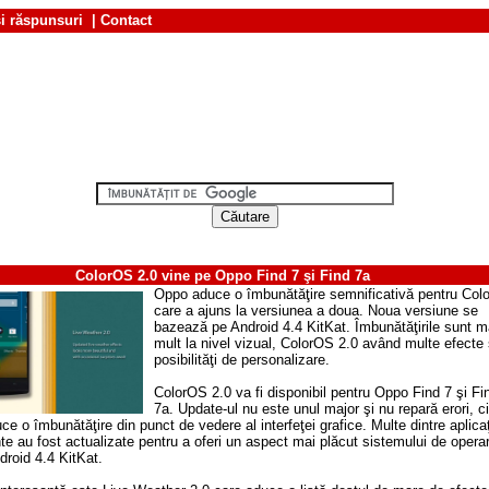
şi răspunsuri
|
Contact
ColorOS 2.0 vine pe Oppo Find 7 şi Find 7a
Oppo aduce o îmbunătăţire semnificativă pentru Col
care a ajuns la versiunea a doua. Noua versiune se
bazează pe Android 4.4 KitKat. Îmbunătăţirile sunt m
mult la nivel vizual, ColorOS 2.0 având multe efecte 
posibilităţi de personalizare.
ColorOS 2.0 va fi disponibil pentru Oppo Find 7 şi Fi
7a. Update-ul nu este unul major şi nu repară erori, c
e o îmbunătăţire din punct de vedere al interfeţei grafice. Multe dintre aplicaţ
te au fost actualizate pentru a oferi un aspect mai plăcut sistemului de opera
droid 4.4 KitKat.