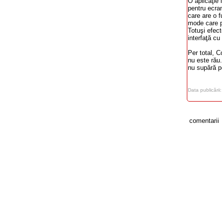
O aplicaţie
pentru ecran
care are o 
mode care p
Totuşi efec
interfaţă cu
Per total, 
nu este rău
nu supără p
Data publicării
comentarii